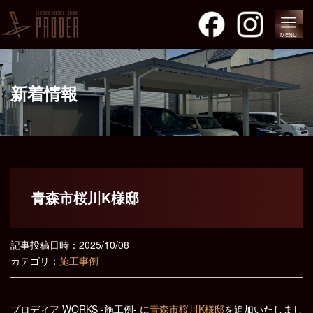
MENU
新着情報
青森市桜川K様邸
記事投稿日時：2025/10/08
カテゴリ：
施工事例
プロディア WORKS -施工例- に
青森市桜川K様邸
を追加いたしまし