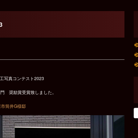
3
工写真コンテスト2023
部門 奨励賞受賞致しました。
森市筒井G様邸