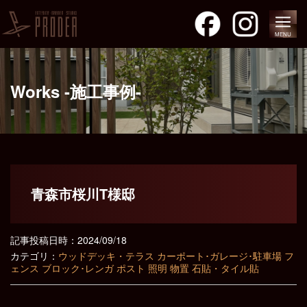
MENU
Works -施工事例-
青森市桜川T様邸
記事投稿日時：2024/09/18
カテゴリ：
ウッドデッキ・テラス
カーポート･ガレージ･駐車場
フ
ェンス
ブロック･レンガ
ポスト
照明
物置
石貼・タイル貼